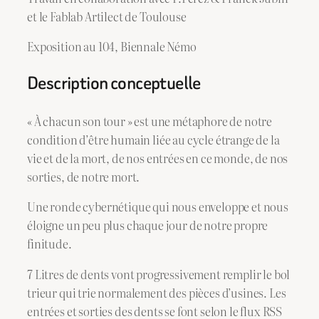
et le Fablab Artilect de Toulouse
Exposition au 104, Biennale Némo
Description conceptuelle
« À chacun son tour » est une métaphore de notre
condition d’être humain liée au cycle étrange de la
vie et de la mort, de nos entrées en ce monde, de nos
sorties, de notre mort.
Une ronde cybernétique qui nous enveloppe et nous
éloigne un peu plus chaque jour de notre propre
finitude.
7 Litres de dents vont progressivement remplir le bol
trieur qui trie normalement des pièces d’usines. Les
entrées et sorties des dents se font selon le flux RSS